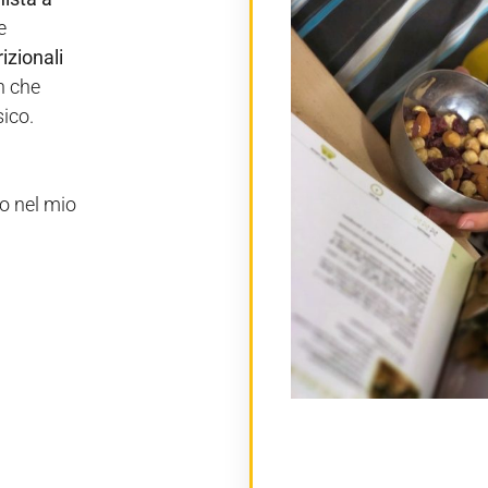
e
izionali
on che
sico.
o nel mio