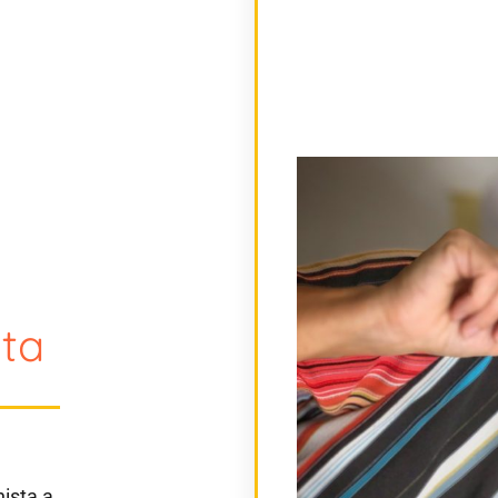
ita
nista a