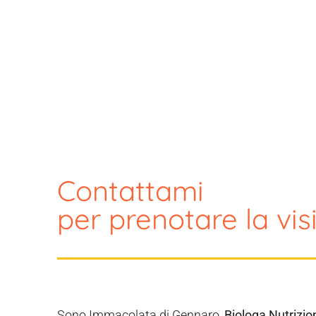
Contattami
per prenotare la vis
Sono Immacolata di Gennaro,
Biologa Nutrizio